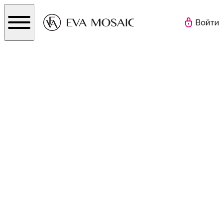
Войти
Личный кабинет
История участия
Мои чеки
Мои призы
Правила акции