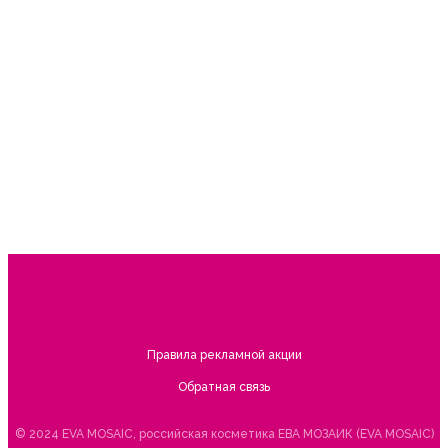
Вопросы и ответы
Задать вопрос
Победители
Изменить язык
Правила рекламной акции
Обратная связь
© 2024 EVA MOSAIC, российская косметика ЕВА МОЗАИК (EVA MOSAIC)